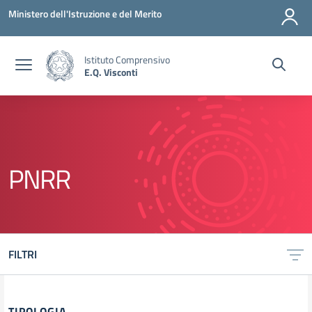
Vai ai contenuti
Vai al menu di navigazione
Vai al footer
Ministero dell'Istruzione e del Merito
Istituto Comprensivo
E.Q. Visconti
PNRR
FILTRI
TIPOLOGIA