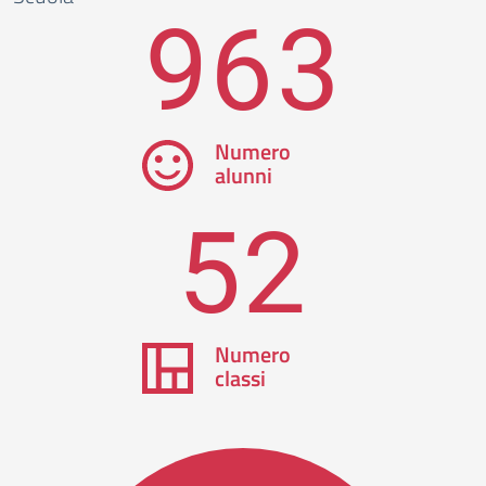
963
Numero
alunni
52
Numero
classi