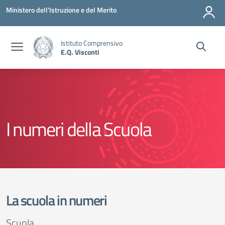
Vai ai contenuti
Vai al menu di navigazione
Vai al footer
Ministero dell'Istruzione e del Merito
Istituto Comprensivo
E.Q. Visconti
I numeri della Scuola
La scuola in numeri
Scuola