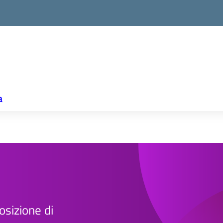
a
osizione di