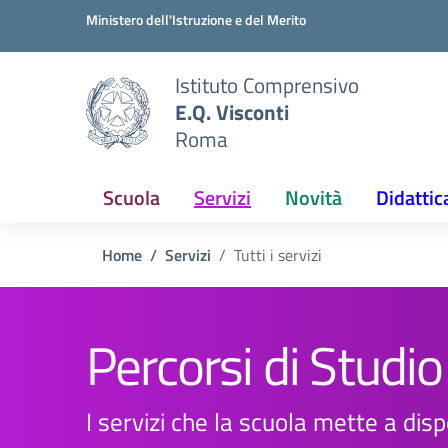
Vai ai contenuti
Vai al menu di navigazione
Vai al footer
Ministero dell'Istruzione e del Merito
Istituto Comprensivo
E.Q. Visconti
Roma
Scuola
Servizi
Novità
Didattic
Home
Servizi
Tutti i servizi
Percorsi di Studio
I servizi che la scuola mette a disp