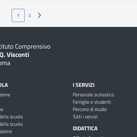
1
2
Pagina successiva
tituto Comprensivo
Q. Visconti
oma
OLA
I SERVIZI
zione
Personale scolastico
Famiglie e studenti
ne
Percorsi di studio
della scuola
Tutti i servizi
della scuola
DIDATTICA
azione