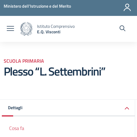
Vai ai contenuti
Vai al menu di navigazione
Vai al footer
Ministero dell'Istruzione e del Merito
Istituto Comprensivo
E.Q. Visconti
SCUOLA PRIMARIA
Plesso “L. Settembrini”
Dettagli
Cosa fa