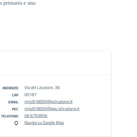
a primaria e una
Via del Lavatore, 38
INDIRIZZO
00187
CAP
rmic818005@istruzione.it
EMAIL
rmic818005@pec.istruzione.it
PEC
06 6793856
TELEFONO
Naviga su Google Map