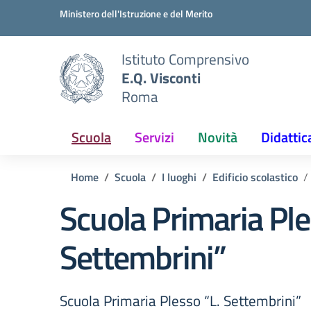
Vai ai contenuti
Vai al menu di navigazione
Vai al footer
Ministero dell'Istruzione e del Merito
Istituto Comprensivo
E.Q. Visconti
Roma
Scuola
Servizi
Novità
Didattic
Home
Scuola
I luoghi
Edificio scolastico
Scuola Primaria Ple
Settembrini”
Scuola Primaria Plesso “L. Settembrini”