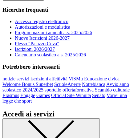
Ricerche frequenti
Accesso registro elettronico
Autorizzazioni e modulistica
Programmazioni annuali a.s. 2025/2026
Nuove Iscrizioni 2026-2027
Plesso “Palazzo Ceva”
Iscrizioni 2026/2027
Calendario scolastico a.s. 2025/2026
Potrebbero interessarti
notizie
servizi
iscrizioni
affettività
ViSMu
Educazione civica
Welcome Bonus Superbet
ScuoleAperte
Nottebianca
Avvio anno
scolastico 2024/2025
sportello
offertaformativa
Scambio culturale
Erasmus
Engage
Games
Official Site Winnita
Senato
Vorrei una
legge che
sport
Accedi ai servizi